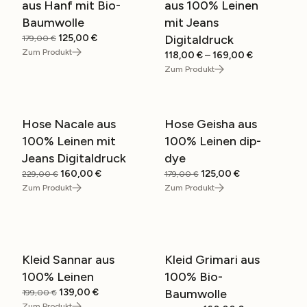
aus Hanf mit Bio-
aus 100% Leinen
Baumwolle
mit Jeans
Ursprünglicher
Aktueller
125,00
€
Digitaldruck
179,00
€
Preis
Preis
Zum Produkt
Preisspanne
118,00
€
–
169,00
€
war:
ist:
118,00 €
Zum Produkt
179,00 €
125,00 €.
bis
169,00 €
Hose Nacale aus
Hose Geisha aus
SALE
SALE
100% Leinen mit
100% Leinen dip-
Jeans Digitaldruck
dye
Ursprünglicher
Aktueller
Ursprünglicher
Aktueller
160,00
€
125,00
€
229,00
€
179,00
€
Preis
Preis
Preis
Preis
Zum Produkt
Zum Produkt
war:
ist:
war:
ist:
229,00 €
160,00 €.
179,00 €
125,00 €.
Kleid Sannar aus
Kleid Grimari aus
SALE
SALE
100% Leinen
100% Bio-
Ursprünglicher
Aktueller
139,00
€
Baumwolle
199,00
€
Preis
Preis
Zum Produkt