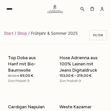
Zum
Inhalt
wechseln
Start
/
Shop
/ Frühjahr & Sommer 2025
FILTER
Top Doba aus
Hose Adrienna aus
SALE
NEW
Hanf mit Bio-
100% Leinen mit
Baumwolle
Jeans Digitaldruck
Ursprünglicher
Aktueller
Preisspanne
69,00
€
153,00
€
–
219,00
€
99,00
€
Preis
Preis
153,00 €
Zum Produkt
Zum Produkt
war:
ist:
bis
99,00 €
69,00 €.
219,00 €
Cardigan Napulan
Weste Kazamar
SALE
SALE