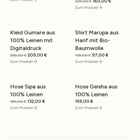
Ursprünglicher
Aktueller
160,00
€
229,00
€
war:
ist:
Preis
Preis
Zum Produkt
199,00 €
139,00 €.
war:
ist:
229,00 €
160,00 €.
Kleid Gumare aus
Shirt Marupa aus
SALE
SALE
100% Leinen mit
Hanf mit Bio-
Digitaldruck
Baumwolle
Ursprünglicher
Aktueller
Ursprünglicher
Aktueller
209,00
€
97,00
€
299,00
€
139,00
€
Preis
Preis
Preis
Preis
Zum Produkt
Zum Produkt
war:
ist:
war:
ist:
299,00 €
209,00 €.
139,00 €
97,00 €.
Hose Sipa aus
Hose Geisha aus
SALE
100% Leinen
100% Leinen
Ursprünglicher
Aktueller
132,00
€
159,00
€
189,00
€
Preis
Preis
Zum Produkt
Zum Produkt
war:
ist:
189,00 €
132,00 €.