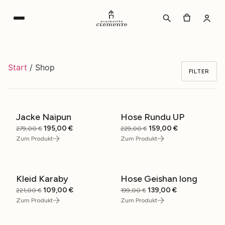
Zum
Inhalt
wechseln
Start
/ Shop
FILTER
Jacke Naipun
Hose Rundu UP
SALE
SALE
Ursprünglicher
Aktueller
Ursprünglicher
Aktueller
195,00
€
159,00
€
279,00
€
229,00
€
Preis
Preis
Preis
Preis
Zum Produkt
Zum Produkt
war:
ist:
war:
ist:
279,00 €
195,00 €.
229,00 €
159,00 €.
Kleid Karaby
Hose Geishan long
SALE
SALE
Ursprünglicher
Aktueller
Ursprünglicher
Aktueller
109,00
€
139,00
€
221,00
€
199,00
€
Preis
Preis
Preis
Preis
Zum Produkt
Zum Produkt
war:
ist:
war:
ist:
221,00 €
109,00 €.
199,00 €
139,00 €.