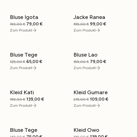
Bluse Igota
Jacke Ranea
SALE
SALE
Ursprünglicher
Aktueller
Ursprünglicher
Aktueller
79,00
€
99,00
€
159,00
€
199,00
€
Preis
Preis
Preis
Preis
Zum Produkt
Zum Produkt
war:
ist:
war:
ist:
159,00 €
79,00 €.
199,00 €
99,00 €.
Bluse Tege
Bluse Lao
SALE
SALE
Ursprünglicher
Aktueller
Ursprünglicher
Aktueller
65,00
€
79,00
€
129,00
€
159,00
€
Preis
Preis
Preis
Preis
Zum Produkt
Zum Produkt
war:
ist:
war:
ist:
129,00 €
65,00 €.
159,00 €
79,00 €.
Kleid Kati
Kleid Gumare
SALE
SALE
Ursprünglicher
Aktueller
Ursprünglicher
Aktueller
139,00
€
109,00
€
199,00
€
219,00
€
Preis
Preis
Preis
Preis
Zum Produkt
Zum Produkt
war:
ist:
war:
ist:
199,00 €
139,00 €.
219,00 €
109,00 €.
Bluse Tege
Kleid Owo
SALE
SALE
Ursprünglicher
Aktueller
Ursprünglicher
Aktueller
75,00
€
139,00
€