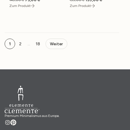
149,00
€
199,00
€
Preis
Preis
Preis
Preis
Zum Produkt
Zum Produkt
war:
ist:
war:
ist:
149,00 €
75,00 €.
199,00 €
139,00 €.
Seitennavigation
1
2
…
18
Weiter
Premium Minimalismus aus Europa.