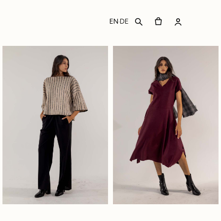
EN
DE
·