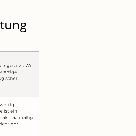
ltung
e
eingesetzt. Wir
wertige
ogischer
hwertig
e ist ein
 als nachhaltig
ichtiger