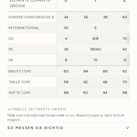
ELEMENTE CLEMENTE-
0
1
2
GRÖSSE
KONFEKTIONSGRÖSSE D
34
36
38
40
INTERNATIONAL
XS
S
M
US
4
6/8
10
FR
36
38/40
42
UK
8
10
12
BRUST (CM)
80
84
88
92
TAILLE (CM)
58
62
66
70
HÜFTE (CM)
86
90
94
98
TABELLE SEITWÄRTS SWIPEN
Maße sind internationale Körpermaße in cm. Abweichungen je nach Schnitt
möglich.
SO MESSEN SIE RICHTIG