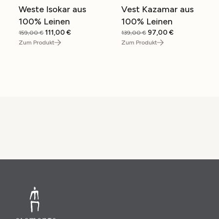
Weste Isokar aus
Vest Kazamar aus
SALE
SALE
100% Leinen
100% Leinen
Ursprünglicher
Aktueller
Ursprünglicher
Aktueller
111,00
€
97,00
€
159,00
€
139,00
€
Preis
Preis
Preis
Preis
Zum Produkt
Zum Produkt
war:
ist:
war:
ist:
159,00 €
111,00 €.
139,00 €
97,00 €.