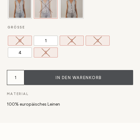
GRÖSSE
0
1
2
3
4
5
Weste
Kazamar
IN DEN WARENKORB
aus
100%
Leinen
MATERIAL
mit
Jeans
100% europäisches Leinen
Digitaldruck
Menge