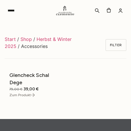
Zum
Inhalt
wechseln
Start
/
Shop
/
Herbst & Winter
FILTER
2025
/ Accessories
Glencheck Schal
SALE
Dege
Ursprünglicher
Aktueller
39,00
€
79,00
€
Preis
Preis
Zum Produkt
war:
ist:
79,00 €
39,00 €.