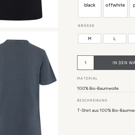
black
offwhite
GRÖSSE
M
L
Bio-
Baumwoll
IN DEN W
Shirt
Men
Wake
MATERIAL
up
Menge
100% Bio-Baumwolle
BESCHREIBUNG
T-Shirt aus 100% Bio-Baumwo