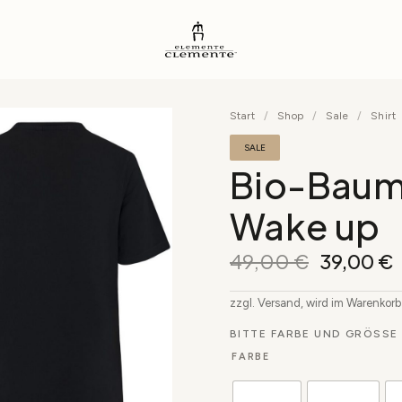
Start
/
Shop
/
Sale
/
Shirt
SALE
Bio-Baumw
Wake up
49,00
€
39,00
€
zzgl. Versand, wird im Warenkor
BITTE FARBE UND GRÖSSE 
FARBE