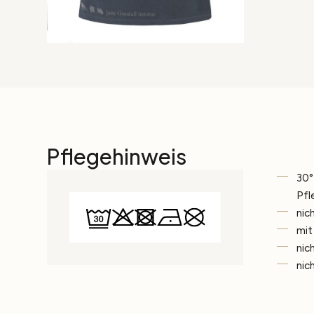
Pflegehinweis
30°
Pfl
nic
mit
nic
nic