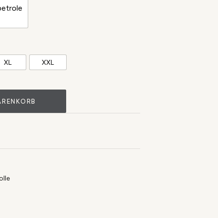
petrole
XL
XXL
ARENKORB
lle