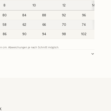
8
10
12
14
80
84
88
92
96
100
58
62
66
70
74
78
86
90
94
98
102
106
 in cm. Abweichungen je nach Schnitt möglich.
K