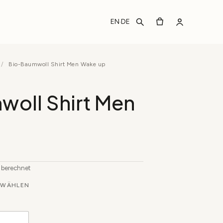
EN
DE
·
/
Bio-Baumwoll Shirt Men Wake up
oll Shirt Men
b berechnet
WÄHLEN