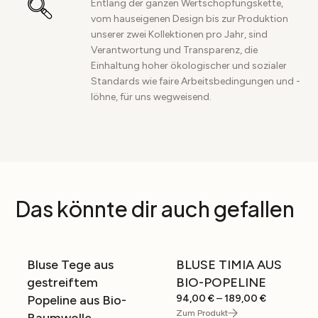
Entlang der ganzen Wertschöpfungskette,
vom hauseigenen Design bis zur Produktion
unserer zwei Kollektionen pro Jahr, sind
Verantwortung und Transparenz, die
Einhaltung hoher ökologischer und sozialer
Standards wie faire Arbeitsbedingungen und -
löhne, für uns wegweisend.
Das könnte dir auch gefallen
Bluse Tege aus
BLUSE TIMIA AUS
SALE
SALE
gestreiftem
BIO-POPELINE
Preisspann
Popeline aus Bio-
94,00
€
–
189,00
€
94,00 €
Zum Produkt
Baumwolle