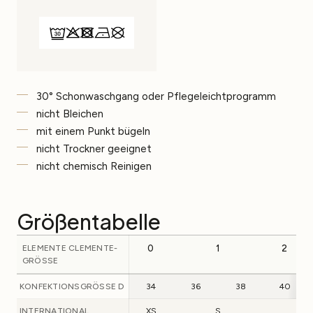
30° Schonwaschgang oder Pflegeleichtprogramm
nicht Bleichen
mit einem Punkt bügeln
nicht Trockner geeignet
nicht chemisch Reinigen
Größentabelle
ELEMENTE CLEMENTE-
0
1
2
GRÖSSE
KONFEKTIONSGRÖSSE D
34
36
38
40
INTERNATIONAL
XS
S
M