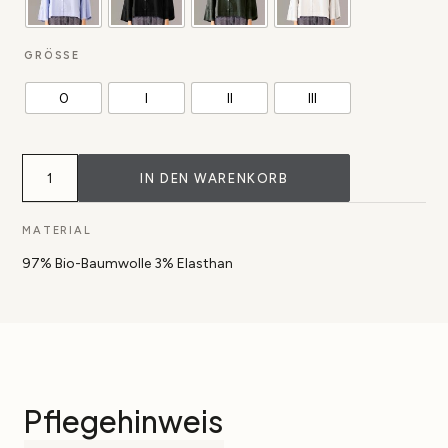
GRÖSSE
0
I
II
III
Bluse
Tege
IN DEN WARENKORB
aus
Bio-
Popeline
MATERIAL
Menge
97% Bio-Baumwolle 3% Elasthan
Pflegehinweis