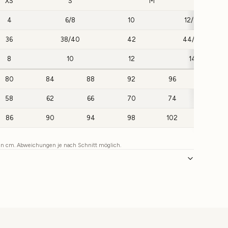
XS
S
M
4
6/8
10
12/14
36
38/40
42
44/46
8
10
12
14
80
84
88
92
96
100
58
62
66
70
74
78
86
90
94
98
102
106
 in cm. Abweichungen je nach Schnitt möglich.