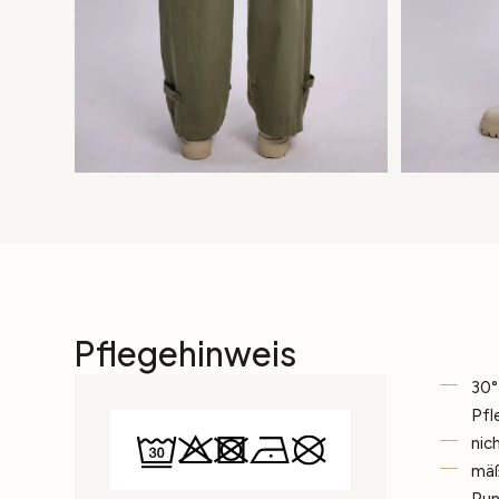
Pflegehinweis
30°
Pfl
nic
mäß
Pun