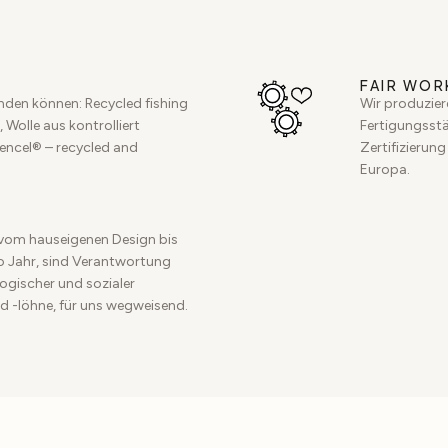
FAIR WOR
inden können: Recycled fishing
Wir produzier
 Wolle aus kontrolliert
Fertigungsstät
Tencel® – recycled and
Zertifizierung
Europa.
vom hauseigenen Design bis
ro Jahr, sind Verantwortung
ogischer und sozialer
d -löhne, für uns wegweisend.