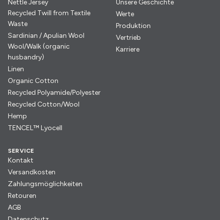
Nettle Jersey
Unsere Geschichte
Recycled Twill from Textile
Werte
Waste
Produktion
Sardinian / Apulian Wool
Vertrieb
Wool/Walk (organic
Karriere
husbandry)
Linen
Organic Cotton
Recycled Polyamide/Polyester
Recycled Cotton/Wool
Hemp
TENCEL™ Lyocell
SERVICE
Kontakt
Versandkosten
Zahlungsmöglichkeiten
Retouren
AGB
Datenschutz