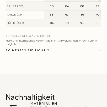
BRUST (CM)
80
84
88
92
TAILLE (CM)
58
62
66
70
HÜFTE (CM)
86
90
94
98
TABELLE SEITWÄRTS SWIPEN
Maße sind internationale Körpermaße in cm. Abweichungen je nach Schnitt
möglich.
SO MESSEN SIE RICHTIG
Nachhaltigkeit
MATERIALIEN