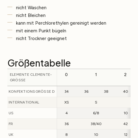
nicht Waschen
nicht Bleichen
kann mit Perchlorethylen gereinigt werden
mit einem Punkt bügeln
nicht Trockner geeignet
Größentabelle
ELEMENTE CLEMENTE-
0
1
2
GRÖSSE
KONFEKTIONSGRÖSSE D
34
36
38
40
INTERNATIONAL
XS
S
M
US
4
6/8
10
FR
36
38/40
42
UK
8
10
12