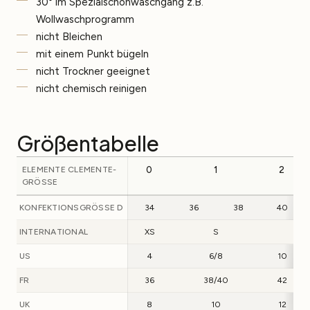
30° im Spezialschonwaschgang z.B.
Wollwaschprogramm
nicht Bleichen
mit einem Punkt bügeln
nicht Trockner geeignet
nicht chemisch reinigen
Größentabelle
ELEMENTE CLEMENTE-
0
1
2
GRÖSSE
KONFEKTIONSGRÖSSE D
34
36
38
40
INTERNATIONAL
XS
S
M
US
4
6/8
10
FR
36
38/40
42
UK
8
10
12