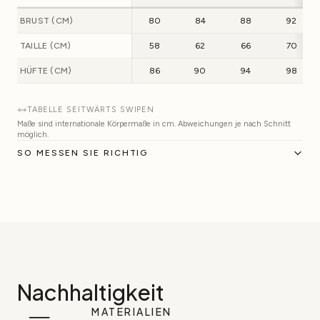
BRUST (CM)
80
84
88
92
TAILLE (CM)
58
62
66
70
HÜFTE (CM)
86
90
94
98
TABELLE SEITWÄRTS SWIPEN
Maße sind internationale Körpermaße in cm. Abweichungen je nach Schnitt
möglich.
SO MESSEN SIE RICHTIG
Nachhaltigkeit
MATERIALIEN