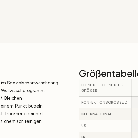
Größentabell
 im Spezialschonwaschgang
ELEMENTE CLEMENTE-
. Wollwaschprogramm
GRÖSSE
ht Bleichen
KONFEKTIONSGRÖSSE D
 einem Punkt bügeln
ht Trockner geeignet
INTERNATIONAL
ht chemisch reinigen
US
FR