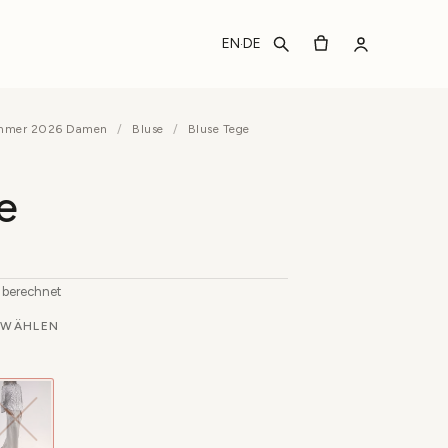
EN
DE
·
ommer 2026 Damen
/
Bluse
/
Bluse Tege
e
b berechnet
WÄHLEN