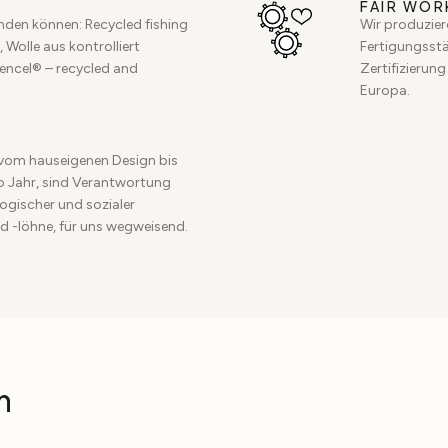
FAIR WOR
inden können: Recycled fishing
Wir produzier
 Wolle aus kontrolliert
Fertigungsstät
Tencel® – recycled and
Zertifizierung
Europa.
vom hauseigenen Design bis
ro Jahr, sind Verantwortung
ogischer und sozialer
d -löhne, für uns wegweisend.
n