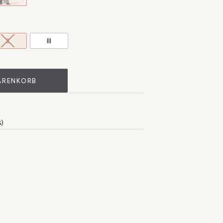
II
III
ARENKORB
)