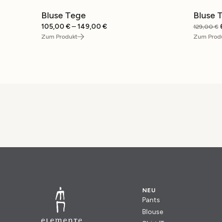
Bluse Tege
Bluse 
SALE
SALE
Preisspanne:
105,00
€
–
149,00
€
129,00
€
105,00 €
Zum Produkt
Zum Prod
bis
149,00 €
NEU
Pants
Blouse