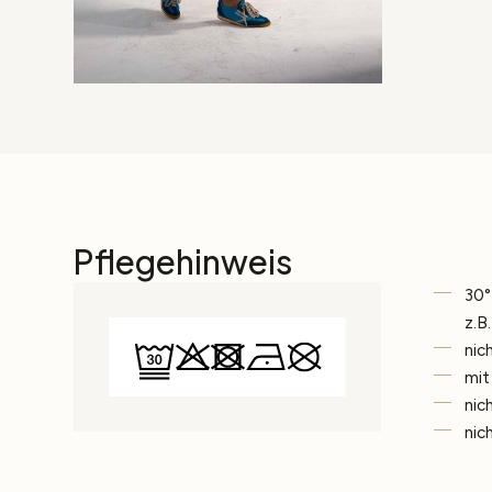
Pflegehinweis
30°
z.B
nic
mit
nic
nic