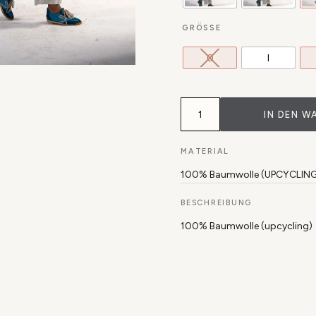
GRÖSSE
0
I
Bluse
Tege
IN DEN W
Menge
MATERIAL
100% Baumwolle (UPCYCLING
BESCHREIBUNG
100% Baumwolle (upcycling)