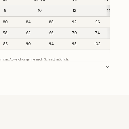
8
10
12
14
80
84
88
92
96
100
58
62
66
70
74
78
86
90
94
98
102
106
 in cm. Abweichungen je nach Schnitt möglich.