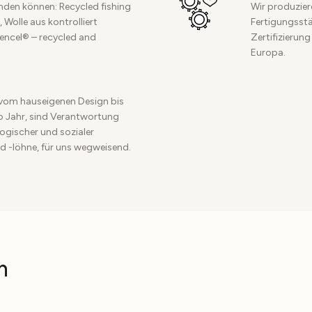
inden können: Recycled fishing
Wir produzier
 Wolle aus kontrolliert
Fertigungsstät
Tencel® – recycled and
Zertifizierung
Europa.
vom hauseigenen Design bis
ro Jahr, sind Verantwortung
ogischer und sozialer
d -löhne, für uns wegweisend.
n