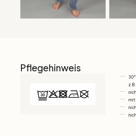
Pflegehinweis
30°
z.B
nic
mit
nic
nic