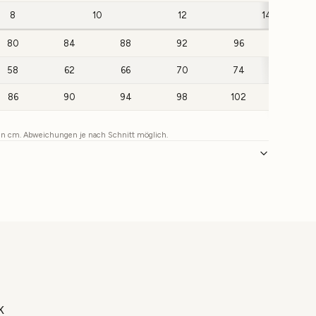
8
10
12
14
80
84
88
92
96
100
58
62
66
70
74
78
86
90
94
98
102
106
 in cm. Abweichungen je nach Schnitt möglich.
K