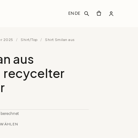
EN
DE
·
er 2025
/
Shirt/Top
/
Shirt Smilan aus
an aus
 recycelter
r
b berechnet
WÄHLEN