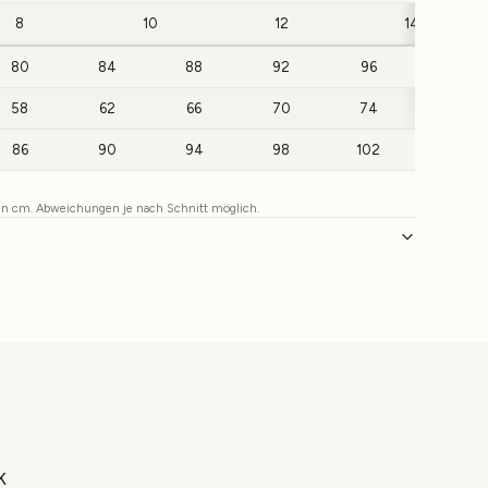
8
10
12
14
80
84
88
92
96
100
58
62
66
70
74
78
86
90
94
98
102
106
 in cm. Abweichungen je nach Schnitt möglich.
K