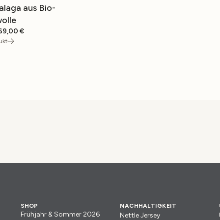
alaga aus Bio-
olle
Ursprünglicher
Aktueller
69,00
€
Preis
Preis
ukt
war:
ist:
139,00 €
69,00 €.
SHOP
NACHHALTIGKEIT
Frühjahr & Sommer 2026
Nettle Jersey