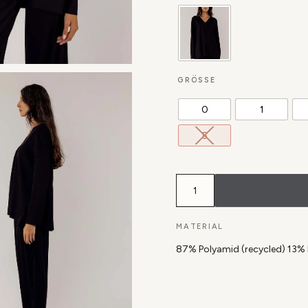
GRÖSSE
0
1
5
Shirt
Smilan
aus
gerippter,
recycelter
MATERIAL
Mikrofaser
Menge
87% Polyamid (recycled) 13%