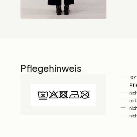
Pflegehinweis
30°
Pfl
nic
mit
nic
nic