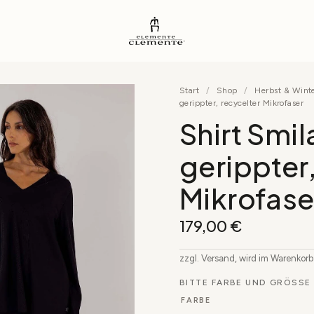
Start
/
Shop
/
Herbst & Wint
gerippter, recycelter Mikrofaser
Shirt Smil
gerippter,
Mikrofase
179,00
€
zzgl. Versand, wird im Warenkor
BITTE FARBE UND GRÖSSE 
FARBE