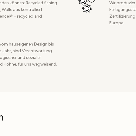
inden können: Recycled fishing
Wir produzier
 Wolle aus kontrolliert
Fertigungsstät
Tencel® – recycled and
Zertifizierung
Europa.
vom hauseigenen Design bis
ro Jahr, sind Verantwortung
ogischer und sozialer
d -löhne, für uns wegweisend.
n