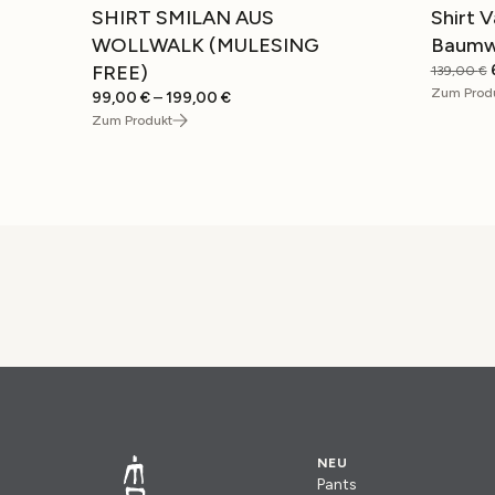
SHIRT SMILAN AUS
Shirt V
SALE
SALE
WOLLWALK (MULESING
Baumw
FREE)
139,00
€
Zum Prod
Preisspanne:
99,00
€
–
199,00
€
99,00 €
Zum Produkt
bis
199,00 €
NEU
Pants