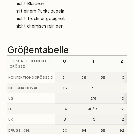
nicht Bleichen
mit einem Punkt bügeln
nicht Trockner geeignet
nicht chemisch reinigen
Größentabelle
ELEMENTE CLEMENTE-
0
1
2
GRÖSSE
KONFEKTIONSGRÖSSE D
34
36
38
40
INTERNATIONAL
XS
S
M
US
4
6/8
10
FR
36
38/40
42
UK
8
10
12
BRUST (CM)
80
84
88
92