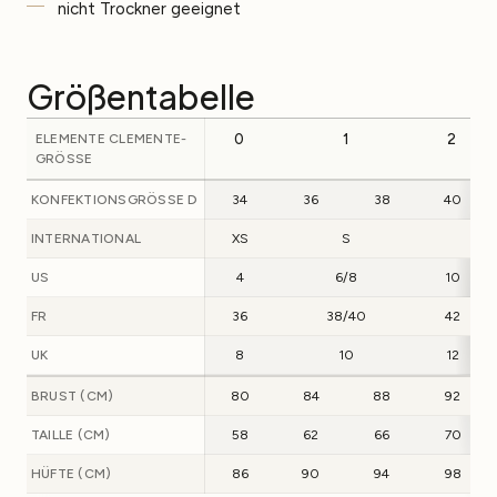
nicht Trockner geeignet
Größentabelle
ELEMENTE CLEMENTE-
0
1
2
GRÖSSE
KONFEKTIONSGRÖSSE D
34
36
38
40
INTERNATIONAL
XS
S
M
US
4
6/8
10
FR
36
38/40
42
UK
8
10
12
BRUST (CM)
80
84
88
92
TAILLE (CM)
58
62
66
70
HÜFTE (CM)
86
90
94
98