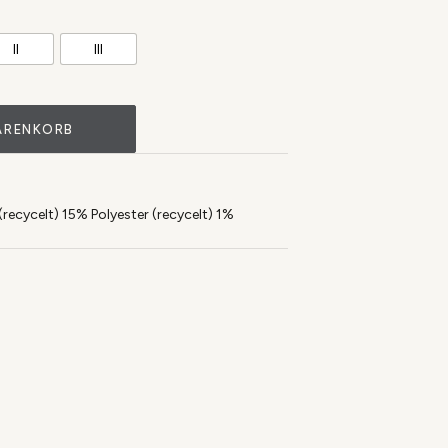
II
III
ARENKORB
ecycelt) 15% Polyester (recycelt) 1%