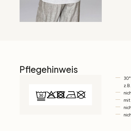
Pflegehinweis
30°
z.B
nic
mit
nic
nic