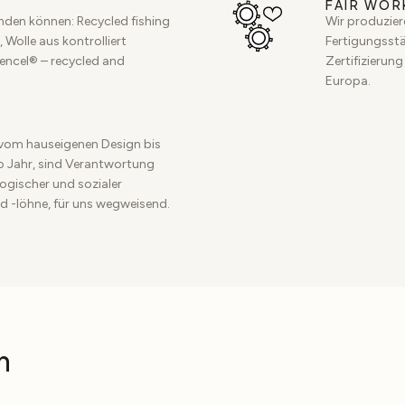
FAIR WOR
inden können: Recycled fishing
Wir produzier
 Wolle aus kontrolliert
Fertigungsstät
Tencel® – recycled and
Zertifizierung
Europa.
vom hauseigenen Design bis
ro Jahr, sind Verantwortung
ogischer und sozialer
d -löhne, für uns wegweisend.
n