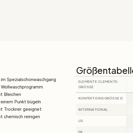
Größentabell
 im Spezialschonwaschgang
ELEMENTE CLEMENTE-
. Wollwaschprogramm
GRÖSSE
ht Bleichen
KONFEKTIONSGRÖSSE D
 einem Punkt bügeln
ht Trockner geeignet
INTERNATIONAL
ht chemisch reinigen
US
FR