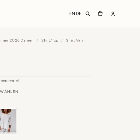
EN
DE
·
ommer 2026 Damen
/
Shirt/Top
/
Shirt Vari
b berechnet
WÄHLEN