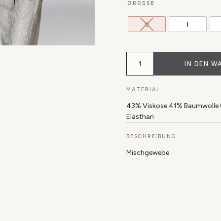
GRÖSSE
0
I
Shirt
Vari
IN DEN W
Menge
MATERIAL
43% Viskose 41% Baumwolle (r
Elasthan
BESCHREIBUNG
Mischgewebe