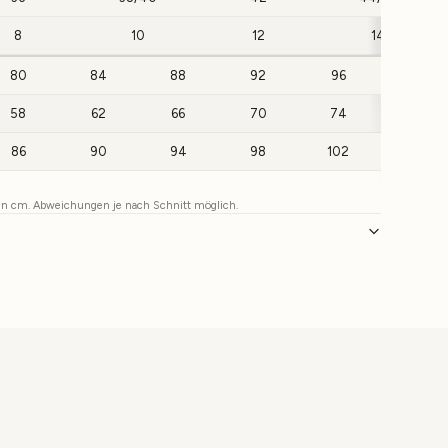
8
10
12
14
80
84
88
92
96
100
58
62
66
70
74
78
86
90
94
98
102
106
 in cm. Abweichungen je nach Schnitt möglich.