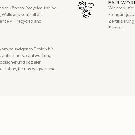
FAIR WOR
inden können: Recycled fishing
Wir produzier
 Wolle aus kontrolliert
Fertigungsstät
Tencel® – recycled and
Zertifizierung
Europa.
vom hauseigenen Design bis
ro Jahr, sind Verantwortung
ogischer und sozialer
d -löhne, für uns wegweisend.