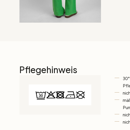
Pflegehinweis
30°
Pfl
nic
mäß
Pun
nic
nic