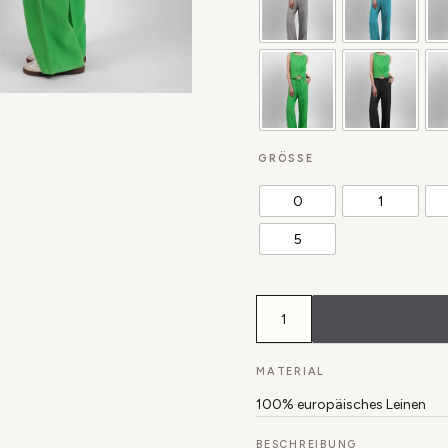
GRÖSSE
0
1
5
Hose
Rundu
aus
europäischem
Leinen
MATERIAL
Menge
100% europäisches Leinen
BESCHREIBUNG