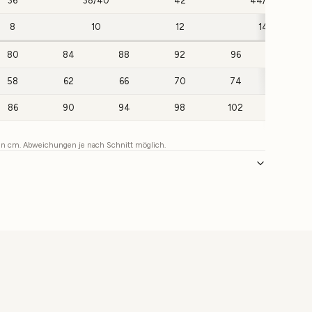
36
38/40
42
44/46
8
10
12
14
80
84
88
92
96
100
58
62
66
70
74
78
86
90
94
98
102
106
 in cm. Abweichungen je nach Schnitt möglich.