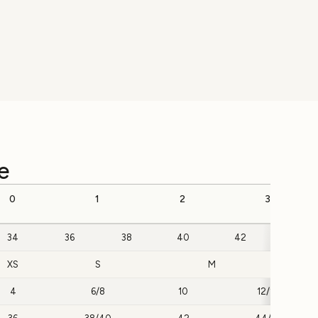
e
0
1
2
3
34
36
38
40
42
44
XS
S
M
4
6/8
10
12/14