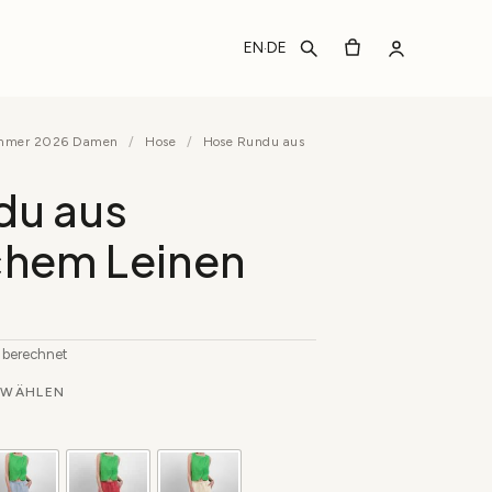
EN
DE
·
ommer 2026 Damen
/
Hose
/
Hose Rundu aus
du aus
chem Leinen
b berechnet
WÄHLEN