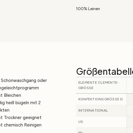
100% Leinen
Größentabell
 Schonwaschgang oder
ELEMENTE CLEMENTE-
egeleichtprogramm
GRÖSSE
ht Bleichen
KONFEKTIONSGRÖSSE D
ig heiß bügeln mit 2
kten
INTERNATIONAL
ht Trockner geeignet
US
ht chemisch Reinigen
FR