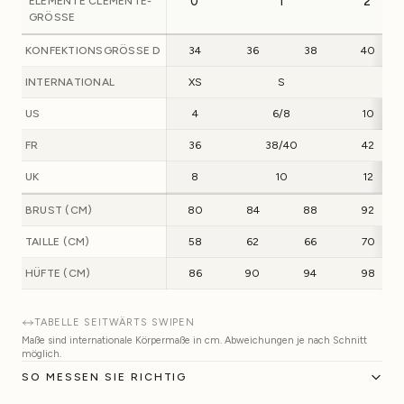
ELEMENTE CLEMENTE-
0
1
2
GRÖSSE
KONFEKTIONSGRÖSSE D
34
36
38
40
INTERNATIONAL
XS
S
M
US
4
6/8
10
FR
36
38/40
42
UK
8
10
12
BRUST (CM)
80
84
88
92
TAILLE (CM)
58
62
66
70
HÜFTE (CM)
86
90
94
98
TABELLE SEITWÄRTS SWIPEN
Maße sind internationale Körpermaße in cm. Abweichungen je nach Schnitt
möglich.
SO MESSEN SIE RICHTIG