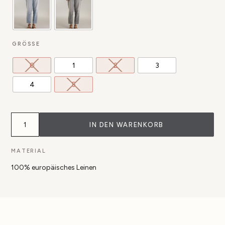
GRÖSSE
0
1
2
3
4
5
Hose
Geishan
IN DEN WARENKORB
aus
100%
Leinen
MATERIAL
mit
Jeans
100% europäisches Leinen
Digitaldruck
Menge