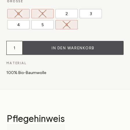
GRÖSSE
0
1
2
3
4
5
6
The
Batik
IN DEN WARENKORB
Shirt
Menge
MATERIAL
100% Bio-Baumwolle
Pflegehinweis