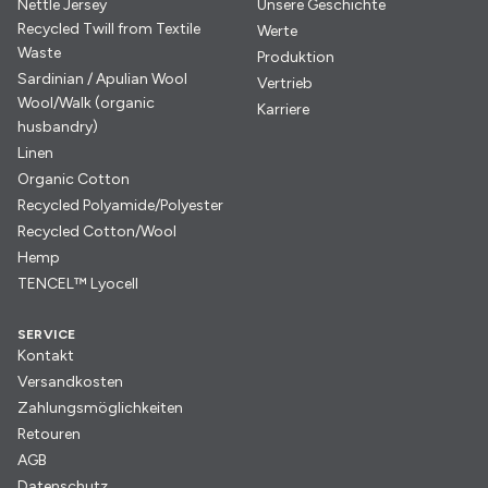
Nettle Jersey
Unsere Geschichte
Recycled Twill from Textile
Werte
Waste
Produktion
Sardinian / Apulian Wool
Vertrieb
Wool/Walk (organic
Karriere
husbandry)
Linen
Organic Cotton
Recycled Polyamide/Polyester
Recycled Cotton/Wool
Hemp
TENCEL™ Lyocell
SERVICE
Kontakt
Versandkosten
Zahlungsmöglichkeiten
Retouren
AGB
Datenschutz