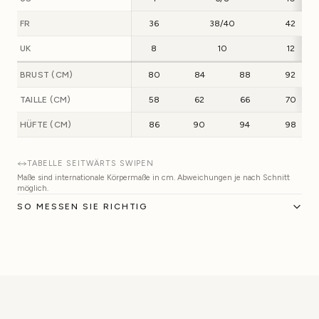
FR
36
38/40
42
UK
8
10
12
BRUST (CM)
80
84
88
92
TAILLE (CM)
58
62
66
70
HÜFTE (CM)
86
90
94
98
TABELLE SEITWÄRTS SWIPEN
Maße sind internationale Körpermaße in cm. Abweichungen je nach Schnitt
möglich.
SO MESSEN SIE RICHTIG