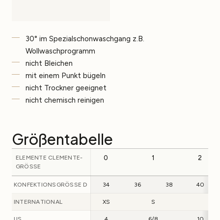
30° im Spezialschonwaschgang z.B.
Wollwaschprogramm
nicht Bleichen
mit einem Punkt bügeln
nicht Trockner geeignet
nicht chemisch reinigen
Größentabelle
ELEMENTE CLEMENTE-
0
1
2
GRÖSSE
KONFEKTIONSGRÖSSE D
34
36
38
40
INTERNATIONAL
XS
S
M
US
4
6/8
10