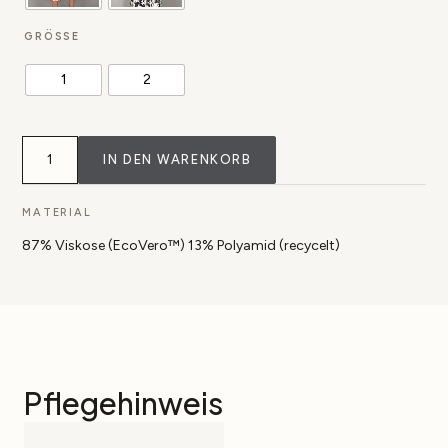
GRÖSSE
1
2
Kaftan
Nura
IN DEN WARENKORB
mit
floralem
Muster
MATERIAL
Menge
87% Viskose (EcoVero™) 13% Polyamid (recycelt)
Pflegehinweis