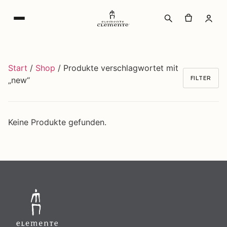
Zum
Inhalt
wechseln
Start
/
Shop
/ Produkte verschlagwortet mit
FILTER
„new“
Keine Produkte gefunden.