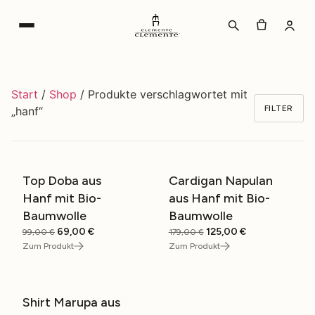
Zum
Inhalt
wechseln
Start
/
Shop
/ Produkte verschlagwortet mit
FILTER
„hanf“
Top Doba aus
Cardigan Napulan
SALE
SALE
Hanf mit Bio-
aus Hanf mit Bio-
Baumwolle
Baumwolle
Ursprünglicher
Aktueller
Ursprünglicher
Aktueller
69,00
€
125,00
€
99,00
€
179,00
€
Preis
Preis
Preis
Preis
Zum Produkt
Zum Produkt
war:
ist:
war:
ist:
99,00 €
69,00 €.
179,00 €
125,00 €.
Shirt Marupa aus
SALE