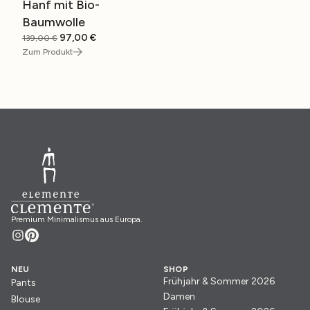
Hanf mit Bio-
Baumwolle
Ursprünglicher
Aktueller
97,00
€
139,00
€
Preis
Preis
Zum Produkt
war:
ist:
139,00 €
97,00 €.
Premium Minimalismus aus Europa.
NEU
SHOP
Frühjahr & Sommer 2026
Pants
Damen
Blouse