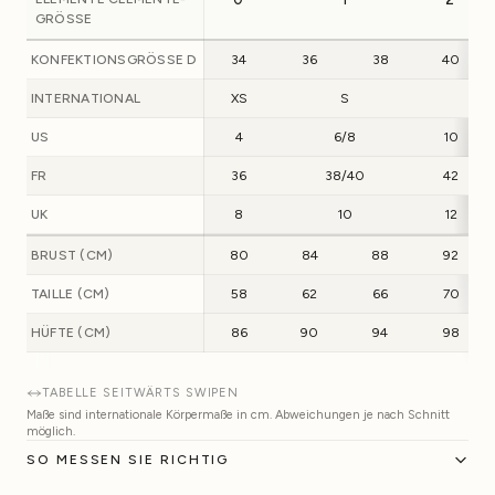
GRÖSSE
KONFEKTIONSGRÖSSE D
34
36
38
40
INTERNATIONAL
XS
S
M
US
4
6/8
10
FR
36
38/40
42
UK
8
10
12
BRUST (CM)
80
84
88
92
TAILLE (CM)
58
62
66
70
HÜFTE (CM)
86
90
94
98
TABELLE SEITWÄRTS SWIPEN
Maße sind internationale Körpermaße in cm. Abweichungen je nach Schnitt
möglich.
SO MESSEN SIE RICHTIG