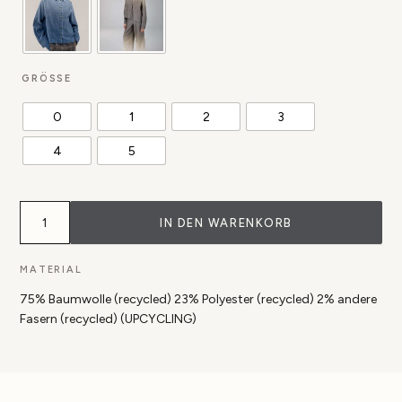
GRÖSSE
0
1
2
3
4
5
Bluse
Trakai
IN DEN WARENKORB
mit
Denim
Degrade
MATERIAL
Digital
Druck
75% Baumwolle (recycled) 23% Polyester (recycled) 2% andere
Menge
Fasern (recycled) (UPCYCLING)