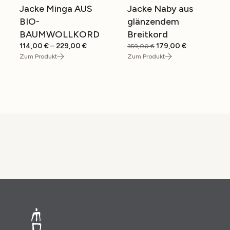
Jacke Minga AUS
Jacke Naby aus
SALE
SALE
BIO-
glänzendem
BAUMWOLLKORD
Breitkord
Preisspanne:
Ursprünglicher
Aktueller
114,00
€
–
229,00
€
179,00
€
359,00
€
114,00 €
Preis
Preis
Zum Produkt
Zum Produkt
bis
war:
ist:
229,00 €
359,00 €
179,00 €.