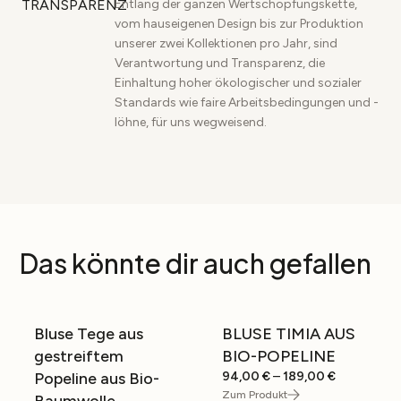
Entlang der ganzen Wertschöpfungskette,
vom hauseigenen Design bis zur Produktion
unserer zwei Kollektionen pro Jahr, sind
Verantwortung und Transparenz, die
Einhaltung hoher ökologischer und sozialer
Standards wie faire Arbeitsbedingungen und -
löhne, für uns wegweisend.
Das könnte dir auch gefallen
Bluse Tege aus
BLUSE TIMIA AUS
SALE
SALE
gestreiftem
BIO-POPELINE
Price
Popeline aus Bio-
94,00
€
–
189,00
€
range:
Zum Produkt
Baumwolle