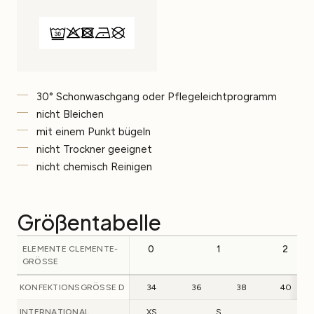
30° Schonwaschgang oder Pflegeleichtprogramm
nicht Bleichen
mit einem Punkt bügeln
nicht Trockner geeignet
nicht chemisch Reinigen
Größentabelle
ELEMENTE CLEMENTE-
0
1
2
GRÖSSE
KONFEKTIONSGRÖSSE D
34
36
38
40
INTERNATIONAL
XS
S
M