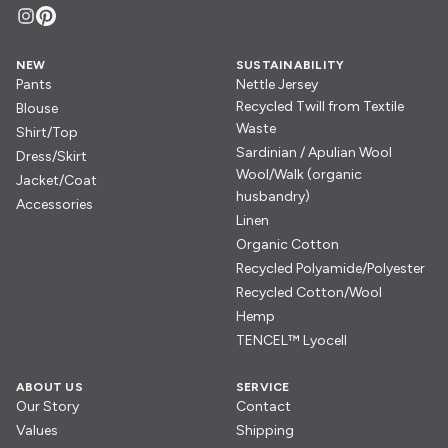
NEW
SUSTAINABILITY
Pants
Nettle Jersey
Recycled Twill from Textile
Blouse
Waste
Shirt/Top
Sardinian / Apulian Wool
Dress/Skirt
Wool/Walk (organic
Jacket/Coat
husbandry)
Accessories
Linen
Organic Cotton
Recycled Polyamide/Polyester
Recycled Cotton/Wool
Hemp
TENCEL™ Lyocell
ABOUT US
SERVICE
Our Story
Contact
Values
Shipping