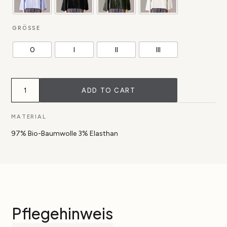
GRÖSSE
0
I
II
III
Bluse
Tege
ADD TO CART
aus
Bio-
Popeline
MATERIAL
quantity
97% Bio-Baumwolle 3% Elasthan
Pflegehinweis