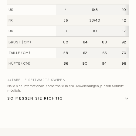
US
4
6/8
10
FR
36
38/40
42
UK
8
10
12
BRUST (CM)
80
84
88
92
TAILLE (CM)
58
62
66
70
HÜFTE (CM)
86
90
94
98
TABELLE SEITWÄRTS SWIPEN
Maße sind internationale Körpermaße in cm. Abweichungen je nach Schnitt
möglich.
SO MESSEN SIE RICHTIG