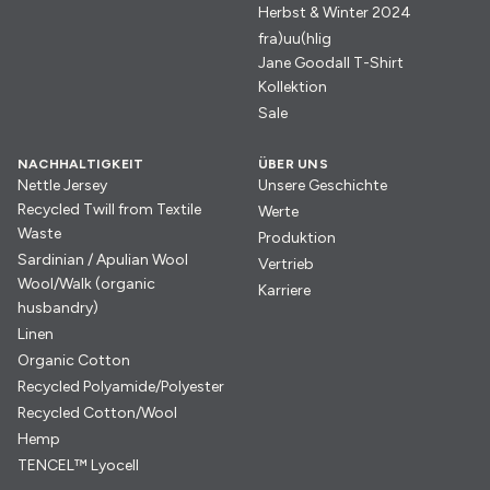
Herbst & Winter 2024
fra)uu(hlig
Jane Goodall T-Shirt
Kollektion
Sale
NACHHALTIGKEIT
ÜBER UNS
Nettle Jersey
Unsere Geschichte
Recycled Twill from Textile
Werte
Waste
Produktion
Sardinian / Apulian Wool
Vertrieb
Wool/Walk (organic
Karriere
husbandry)
Linen
Organic Cotton
Recycled Polyamide/Polyester
Recycled Cotton/Wool
Hemp
TENCEL™ Lyocell