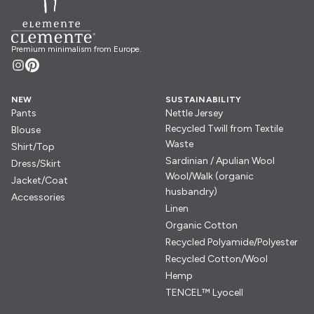
Premium minimalism from Europe.
NEW
SUSTAINABILITY
Pants
Nettle Jersey
Recycled Twill from Textile
Blouse
Waste
Shirt/Top
Sardinian / Apulian Wool
Dress/Skirt
Wool/Walk (organic
Jacket/Coat
husbandry)
Accessories
Linen
Organic Cotton
Recycled Polyamide/Polyester
Recycled Cotton/Wool
Hemp
TENCEL™ Lyocell