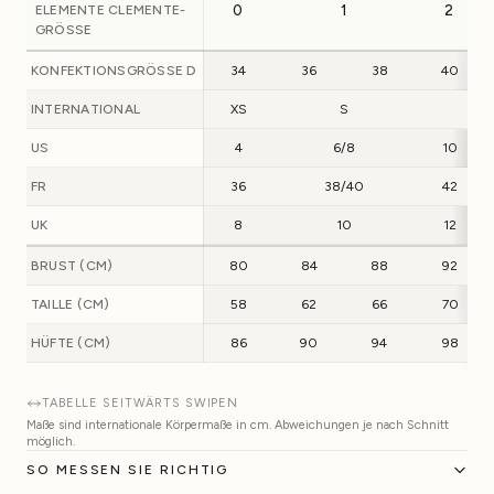
ELEMENTE CLEMENTE-
0
1
2
GRÖSSE
KONFEKTIONSGRÖSSE D
34
36
38
40
INTERNATIONAL
XS
S
M
US
4
6/8
10
FR
36
38/40
42
UK
8
10
12
BRUST (CM)
80
84
88
92
TAILLE (CM)
58
62
66
70
HÜFTE (CM)
86
90
94
98
TABELLE SEITWÄRTS SWIPEN
Maße sind internationale Körpermaße in cm. Abweichungen je nach Schnitt
möglich.
SO MESSEN SIE RICHTIG