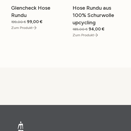
Glencheck Hose
Hose Rundu aus
SALE
SALE
Rundu
100% Schurwolle
Original
Current
99,00
€
upcycling
199,00
€
price
price
Zum Produkt
Original
Current
94,00
€
189,00
€
was:
is:
price
price
Zum Produkt
199,00 €.
99,00 €.
was:
is:
189,00 €.
94,00 €.