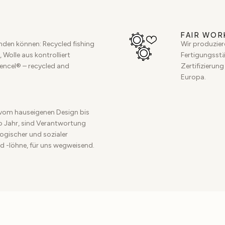
FAIR WOR
inden können: Recycled fishing
Wir produzier
 Wolle aus kontrolliert
Fertigungsstät
Tencel® – recycled and
Zertifizierung
Europa.
vom hauseigenen Design bis
ro Jahr, sind Verantwortung
ogischer und sozialer
d -löhne, für uns wegweisend.