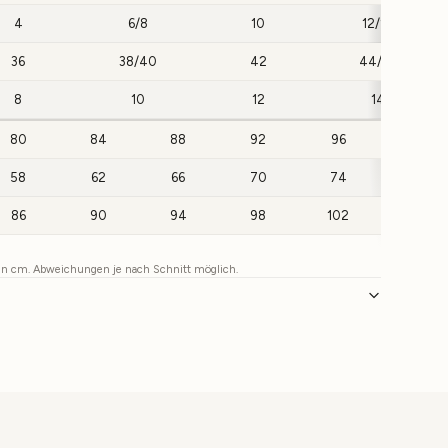
4
6/8
10
12/14
36
38/40
42
44/46
8
10
12
14
80
84
88
92
96
100
58
62
66
70
74
78
86
90
94
98
102
106
 in cm. Abweichungen je nach Schnitt möglich.