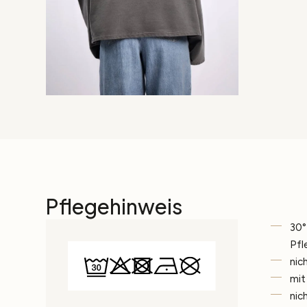
Pflegehinweis
30°
Pfl
nic
mit
nic