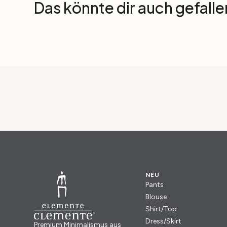
Das könnte dir auch gefalle
NEU
Pants
Blouse
Shirt/Top
Dress/Skirt
Premium Minimalismus aus