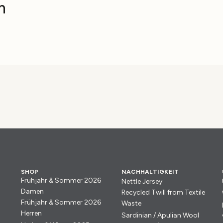
n
SHOP
NACHHALTIGKEIT
Frühjahr & Sommer 2026
Nettle Jersey
Damen
Recycled Twill from Textile
Frühjahr & Sommer 2026
Waste
Herren
Sardinian / Apulian Wool