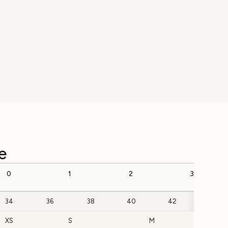
e
0
1
2
3
34
36
38
40
42
44
XS
S
M