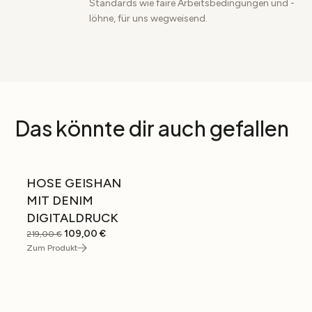
Standards wie faire Arbeitsbedingungen und -
löhne, für uns wegweisend.
Das könnte dir auch gefallen
HOSE GEISHAN
SALE
MIT DENIM
DIGITALDRUCK
Ursprünglicher
Aktueller
109,00
€
219,00
€
Preis
Preis
Zum Produkt
war:
ist:
219,00 €
109,00 €.