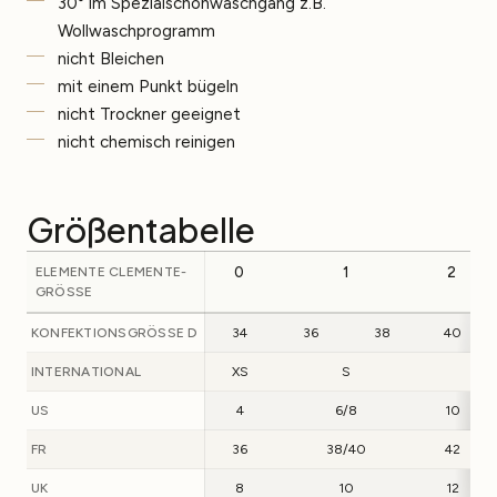
30° im Spezialschonwaschgang z.B.
Wollwaschprogramm
nicht Bleichen
mit einem Punkt bügeln
nicht Trockner geeignet
nicht chemisch reinigen
Größentabelle
ELEMENTE CLEMENTE-
0
1
2
GRÖSSE
KONFEKTIONSGRÖSSE D
34
36
38
40
INTERNATIONAL
XS
S
M
US
4
6/8
10
FR
36
38/40
42
UK
8
10
12