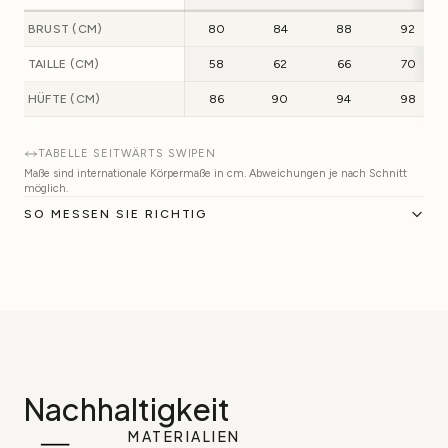
BRUST (CM)
80
84
88
92
TAILLE (CM)
58
62
66
70
HÜFTE (CM)
86
90
94
98
TABELLE SEITWÄRTS SWIPEN
Maße sind internationale Körpermaße in cm. Abweichungen je nach Schnitt
möglich.
SO MESSEN SIE RICHTIG
Nachhaltigkeit
MATERIALIEN